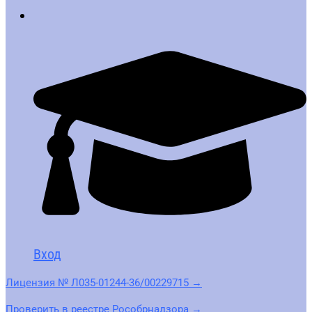
Вход
Лицензия № Л035-01244-36/00229715 →
Проверить в реестре Рособрнадзора →