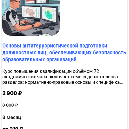
от работы.
Основы антитеррористической подготовки
должностных лиц, обеспечивающих безопасность
образовательных организаций
Курс повышения квалификации объёмом 72
академических часа включает семь содержательных
разделов: нормативно-правовые основы и специфика
угроз в сфере образования, обязанности лиц,
2 900
₽
ответственных за безопасность, инженерно-техническая
укреплённость объектов образовательных организаций,
анализ уязвимости, порядок ведения документации,
8 000
₽
алгоритмы действий персонала при возникновении
чрезвычайных ситуаций, а также практические аспекты
В месяц
взаимодействия с контролирующими органами.
Обучение организовано в дистанционном формате.